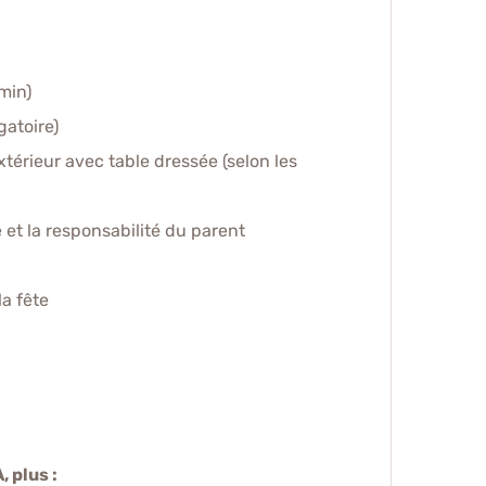
min)
atoire)
xtérieur avec table dressée (selon les
e et la responsabilité du parent
la fête
 plus :