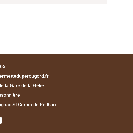
 05
ermetteduperougord.fr
e la Gare de la Gélie
yssonnière
ignac St Cernin de Reilhac