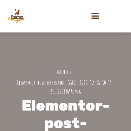
PRESTATIONS ET ACTIVITÉS
Elementor-post-screenshot_3302_2023-12-08-10-19-
25_64583694.png
Elementor-
post-