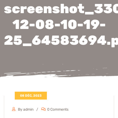
screenshot_33
12-08-10-19-
25_64583694.
08 DÉC, 2023
By admin
0 Comments