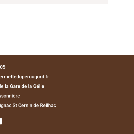
 05
ermetteduperougord.fr
e la Gare de la Gélie
yssonnière
ignac St Cernin de Reilhac